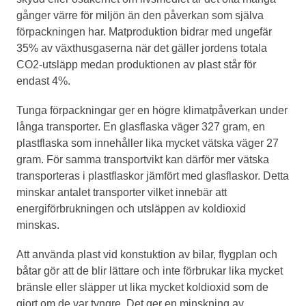
gånger värre för miljön än den påverkan som själva
förpackningen har. Matproduktion bidrar med ungefär
35% av växthusgaserna när det gäller jordens totala
CO2-utsläpp medan produktionen av plast står för
endast 4%.
Tunga förpackningar ger en högre klimatpåverkan under
långa transporter. En glasflaska väger 327 gram, en
plastflaska som innehåller lika mycket vätska väger 27
gram. För samma transportvikt kan därför mer vätska
transporteras i plastflaskor jämfört med glasflaskor. Detta
minskar antalet transporter vilket innebär att
energiförbrukningen och utsläppen av koldioxid
minskas.
Att använda plast vid konstuktion av bilar, flygplan och
båtar gör att de blir lättare och inte förbrukar lika mycket
bränsle eller släpper ut lika mycket koldioxid som de
gjort om de var tyngre. Det ger en minskning av