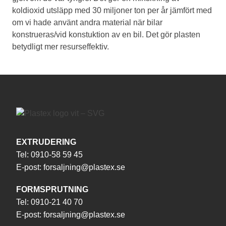
koldioxid utsläpp med 30 miljoner ton per år jämfört med
om vi hade använt andra material när bilar
konstrueras/vid konstuktion av en bil. Det gör plasten
betydligt mer resurseffektiv.
EXTRUDERING
Tel:
0910-58 59 45
E-post:
forsaljning@plastex.se
FORMSPRUTNING
Tel:
0910-21 40 70
E-post:
forsaljning@plastex.se