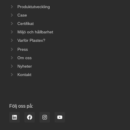
Produktutveckling
Case
Certifikat
Miljö och hållbarhet
Varför Plastex?
Press
Om oss
Nyheter
Kontakt
Följ oss på:
L
F
I
Y
i
a
n
o
n
c
s
u
k
e
t
t