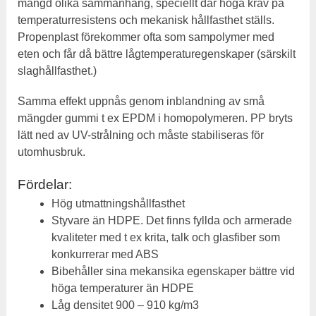
mängd olika sammanhang, speciellt där höga krav på
temperaturresistens och mekanisk hållfasthet ställs.
Propenplast förekommer ofta som sampolymer med
eten och får då bättre lågtemperaturegenskaper (särskilt
slaghållfasthet.)
Samma effekt uppnås genom inblandning av små
mängder gummi t ex EPDM i homopolymeren. PP bryts
lätt ned av UV-strålning och måste stabiliseras för
utomhusbruk.
Fördelar:
Hög utmattningshållfasthet
Styvare än HDPE. Det finns fyllda och armerade
kvaliteter med t ex krita, talk och glasfiber som
konkurrerar med ABS
Bibehåller sina mekansika egenskaper bättre vid
höga temperaturer än HDPE
Låg densitet 900 – 910 kg/m3