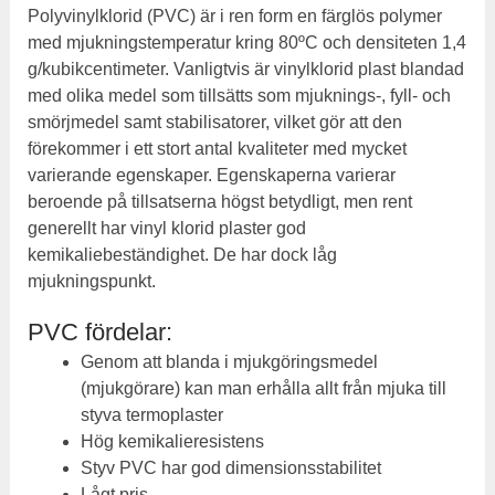
Polyvinylklorid (PVC) är i ren form en färglös polymer
med mjukningstemperatur kring 80ºC och densiteten 1,4
g/kubikcentimeter. Vanligtvis är vinylklorid plast blandad
med olika medel som tillsätts som mjuknings-, fyll- och
smörjmedel samt stabilisatorer, vilket gör att den
förekommer i ett stort antal kvaliteter med mycket
varierande egenskaper. Egenskaperna varierar
beroende på tillsatserna högst betydligt, men rent
generellt har vinyl klorid plaster god
kemikaliebeständighet. De har dock låg
mjukningspunkt.
PVC fördelar:
Genom att blanda i mjukgöringsmedel
(mjukgörare) kan man erhålla allt från mjuka till
styva termoplaster
Hög kemikalieresistens
Styv PVC har god dimensionsstabilitet
Lågt pris