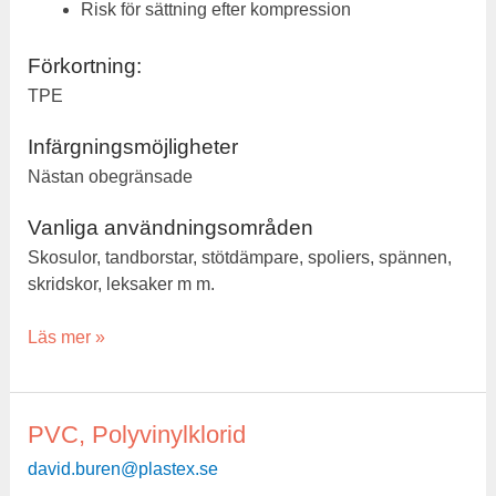
Risk för sättning efter kompression
Förkortning:
TPE
Infärgningsmöjligheter
Nästan obegränsade
Vanliga användningsområden
Skosulor, tandborstar, stötdämpare, spoliers, spännen,
skridskor, leksaker m m.
Läs mer »
PVC, Polyvinylklorid
PVC,
Polyvinylklorid
david.buren@plastex.se