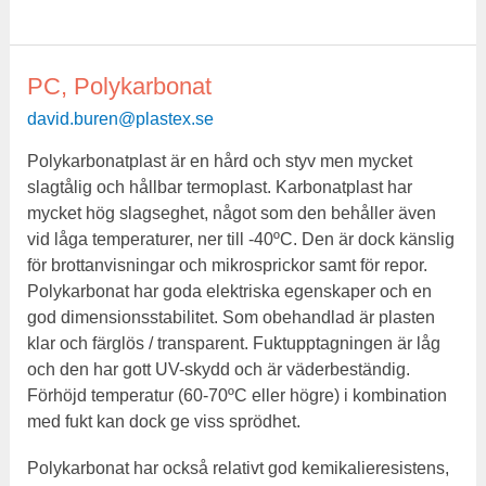
PC, Polykarbonat
PC,
Polykarbonat
david.buren@plastex.se
Polykarbonatplast är en hård och styv men mycket
slagtålig och hållbar termoplast. Karbonatplast har
mycket hög slagseghet, något som den behåller även
vid låga temperaturer, ner till -40ºC. Den är dock känslig
för brottanvisningar och mikrosprickor samt för repor.
Polykarbonat har goda elektriska egenskaper och en
god dimensionsstabilitet. Som obehandlad är plasten
klar och färglös / transparent. Fuktupptagningen är låg
och den har gott UV-skydd och är väderbeständig.
Förhöjd temperatur (60-70ºC eller högre) i kombination
med fukt kan dock ge viss sprödhet.
Polykarbonat har också relativt god kemikalieresistens,