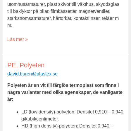
utomhusarmaturer, plast skivor till växthus, skyddsglas
till baklyktor på bilar, filmkassetter, magnetventiler,
starkströmsarmaturer, hårtorkar, kontaktlinser, reläer m
m.
Läs mer »
PE, Polyeten
PE,
Polyeten
david.buren@plastex.se
Polyeten är en vit till färglös termoplast som finns i
några varianter med olika egenskaper, de vanligaste
är:
LD (low density)-polyeten: Densitet 0,910 – 0,940
g/kubikcentimeter.
HD (high density)-polyeten: Densitet 0,940 –