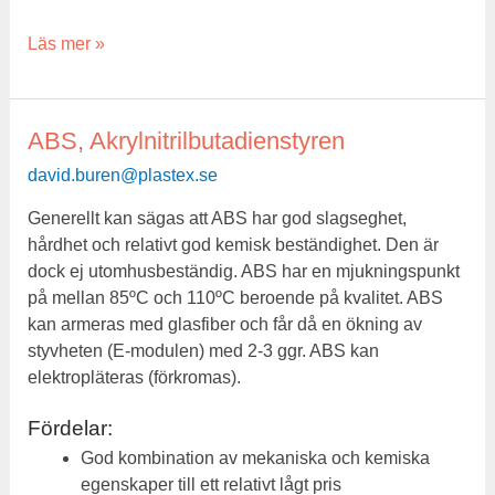
Läs mer »
ABS, Akrylnitrilbutadienstyren
ABS,
Akrylnitrilbutadienstyren
david.buren@plastex.se
Generellt kan sägas att ABS har god slagseghet,
hårdhet och relativt god kemisk beständighet. Den är
dock ej utomhusbeständig. ABS har en mjukningspunkt
på mellan 85ºC och 110ºC beroende på kvalitet. ABS
kan armeras med glasfiber och får då en ökning av
styvheten (E-modulen) med 2-3 ggr. ABS kan
elektropläteras (förkromas).
Fördelar:
God kombination av mekaniska och kemiska
egenskaper till ett relativt lågt pris