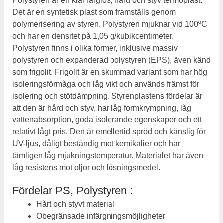
Polystyren är en klar färglös, hård och styv termoplast.
Det är en syntetisk plast som framställs genom
polymerisering av styren. Polystyren mjuknar vid 100ºC
och har en densitet på 1,05 g/kubikcentimeter.
Polystyren finns i olika former, inklusive massiv
polystyren och expanderad polystyren (EPS), även känd
som frigolit. Frigolit är en skummad variant som har hög
isoleringsförmåga och låg vikt och används främst för
isolering och stötdämpning. Styrenplastens fördelar är
att den är hård och styv, har låg formkrympning, låg
vattenabsorption, goda isolerande egenskaper och ett
relativt lågt pris. Den är emellertid spröd och känslig för
UV-ljus, dåligt beständig mot kemikalier och har
tämligen låg mjukningstemperatur. Materialet har även
låg resistens mot oljor och lösningsmedel.
Fördelar PS, Polystyren :
Hårt och styvt material
Obegränsade infärgningsmöjligheter