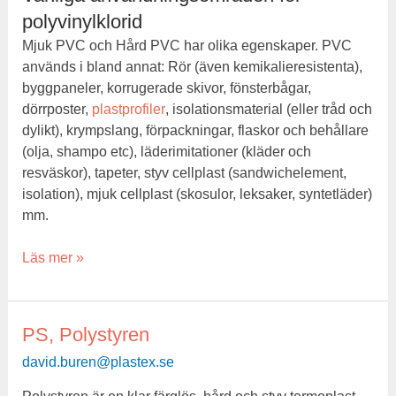
polyvinylklorid
Mjuk PVC och Hård PVC har olika egenskaper. PVC
används i bland annat: Rör (även kemikalieresistenta),
byggpaneler, korrugerade skivor, fönsterbågar,
dörrposter,
plastprofiler
, isolationsmaterial (eller tråd och
dylikt), krympslang, förpackningar, flaskor och behållare
(olja, shampo etc), läderimitationer (kläder och
resväskor), tapeter, styv cellplast (sandwichelement,
isolation), mjuk cellplast (skosulor, leksaker, syntetläder)
mm.
Läs mer »
PS, Polystyren
PS,
Polystyren
david.buren@plastex.se