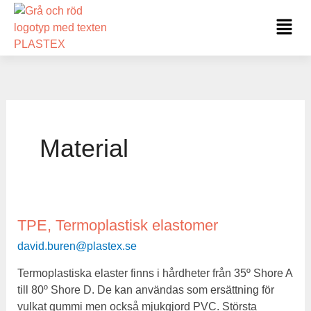
Hoppa
Fl
till
Me
innehåll
Material
TPE, Termoplastisk elastomer
TPE,
Termoplastisk
david.buren@plastex.se
elastomer
Termoplastiska elaster finns i hårdheter från 35º Shore A
till 80º Shore D. De kan användas som ersättning för
vulkat gummi men också mjukgjord PVC. Största