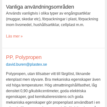
Vanliga användningsområden
Används vanligtvis i olika typer av engångsartiklar
(muggar, skedar etc), förpackningar i plast, förpackning
inom livsmedel, hushållsartiklar, cellplast m.m.
Läs mer »
PP, Polypropen
PP,
Polypropen
david.buren@plastex.se
Polypropen, utan tillsatser vitt till färglöst, liknande
etenplast men styvare. Bra mekaniska egenskaper även
vid höga temperaturer. Hög utmattningshållfasthet, låg
densitet 0,90 g/kubikcentimeter, goda elektriska
egenskaper, god kemikalieresistens och goda
mekaniska egenskaper gör propenplast användbart i en