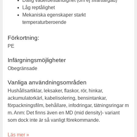
Dålig väderbeständighet (om ej svartfärgad)
Låg reptålighet
Mekaniska egenskaper starkt
temperaturberoende
Förkortning:
PE
Infärgningsmöjligheter
Obegränsade
Vanliga användningsområden
Hushållsartiklar, leksaker, flaskor, rör, hinkar,
ackumulatorkärl, kabelisolering, bensintankar,
förpackningsfilm, behållare, infodringar, tätningsringar m
m. Anm: Det finns även en MD (mid density)- variant
som dock inte är så vanligt förekommande.
Läs mer »