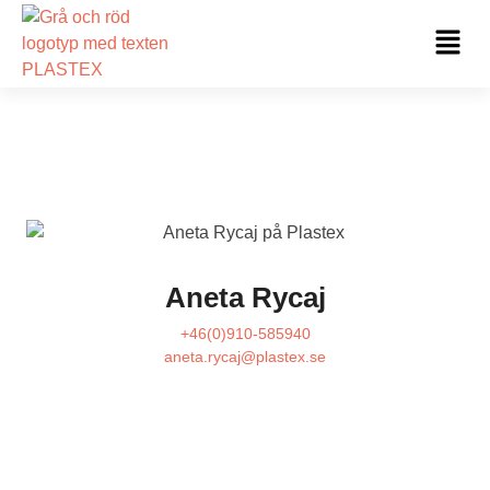
Hoppa
Fl
till
Me
innehåll
Aneta Rycaj
+46(0)910-585940
aneta.rycaj@plastex.se