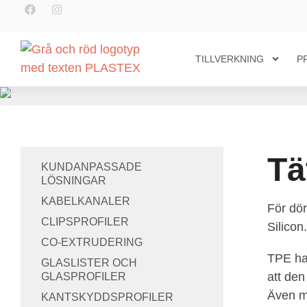
F
I
Hoppa
a
n
till
c
s
e
t
innehåll
b
a
o
g
TILLVERKNING
P
o
r
k
a
m
Tä
KUNDANPASSADE
LÖSNINGAR
KABELKANALER
För dö
CLIPSPROFILER
Silicon.
CO-EXTRUDERING
TPE har
GLASLISTER OCH
att den
GLASPROFILER
Även m
KANTSKYDDSPROFILER