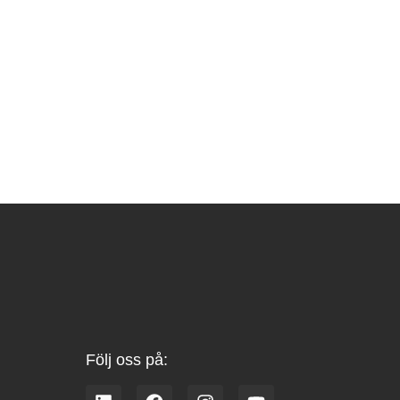
Följ oss på:
L
F
I
Y