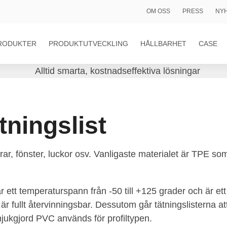
OM OSS
PRESS
NY
RODUKTER
PRODUKTUTVECKLING
HÅLLBARHET
CASE
tningslist
rrar, fönster, luckor osv. Vanligaste materialet är TPE
 ett temperaturspann från -50 till +125 grader och är et
 är fullt återvinningsbar. Dessutom går tätningslisterna at
jukgjord PVC används för profiltypen.