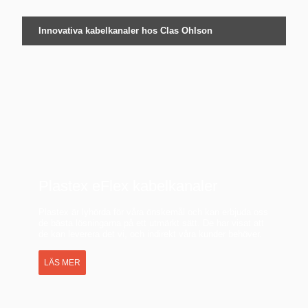
Innovativa kabelkanaler hos Clas Ohlson
Plastex eFlex kabelkanaler
Plastex är lyhörda för våra önskemål och kan erbjuda oss
de bästa lösningarna på ett utmärkt sätt. De har visat att
de kan leverera det vi, och indirekt våra kunder behöver.
LÄS MER