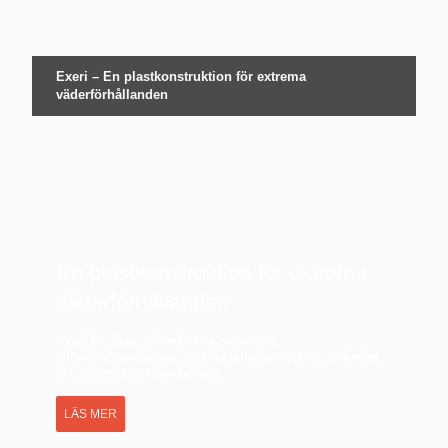
Exeri – En plastkonstruktion för extrema
väderförhållanden
En plastkonstruktion för extrema
väderförhållanden
Exeri har lång erfarenhet av sensornät,
nätverksövervakning, militära ledningssystem, säkerhet
och kommunikationssystem
LÄS MER