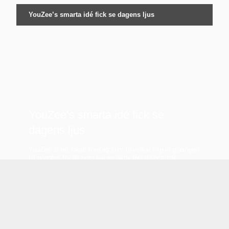
YouZee’s smarta idé fick se dagens ljus
YouZee’s smarta idé fick se
dagens ljus
YouZee är ett lokalt företag som tillverkar clip-in glasögon
till goggles för de som har en aktiv livsstil och bär
glasögon och inte vill eller kan använda linser.
LÄS MER