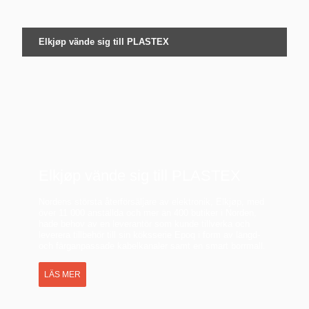
Elkjøp vände sig till PLASTEX
Elkjøp vände sig till PLASTEX
Nordens största återförsäljare av elektronik, Elkjøp, med
över 11 000 anställda och mer än 400 butiker i Norden,
hade behov av en leverantör som kunde tillverka och
leverera tillbehör till sin köksserie Epoq i form av längd-
och färganpassade kabelkanaler samt en smart borrmall.
LÄS MER